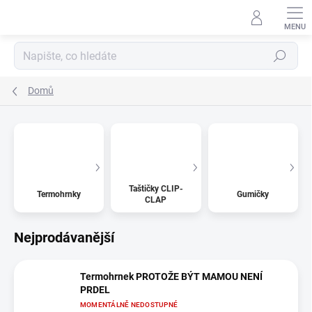
Přejít
na
obsah
Hledat
Domů
Taštičky CLIP-
Termohrnky
Gumičky
CLAP
Nejprodávanější
Termohrnek PROTOŽE BÝT MAMOU NENÍ
PRDEL
MOMENTÁLNĚ NEDOSTUPNÉ