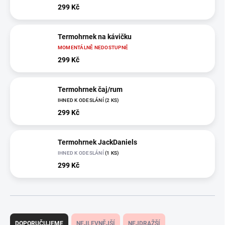
299 Kč
Termohrnek na kávičku
MOMENTÁLNĚ NEDOSTUPNÉ
299 Kč
Termohrnek čaj/rum
IHNED K ODESLÁNÍ
(2 KS)
299 Kč
Termohrnek JackDaniels
IHNED K ODESLÁNÍ
(1 KS)
299 Kč
Ř
a
DOPORUČUJEME
NEJLEVNĚJŠÍ
NEJDRAŽŠÍ