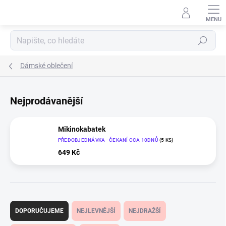
Přejít
na
obsah
Hledat
Dámské oblečení
Nejprodávanější
Mikinokabatek
PŘEDOBJEDNÁVKA - ČEKANÍ CCA 10DNŮ
(5 KS)
649 Kč
Ř
a
DOPORUČUJEME
NEJLEVNĚJŠÍ
NEJDRAŽŠÍ
z