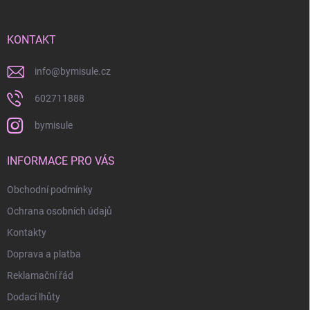
p
a
r
t
v
í
KONTAKT
k
y
v
info
@
bymisule.cz
ý
p
602711888
i
s
bymisule
u
INFORMACE PRO VÁS
Obchodní podmínky
Ochrana osobních údajů
Kontakty
Doprava a platba
Reklamační řád
Dodací lhůty