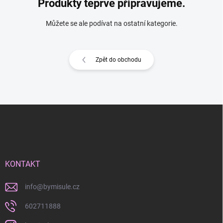
Produkty teprve připravujeme.
Můžete se ale podívat na ostatní kategorie.
Zpět do obchodu
Z
á
p
a
t
í
KONTAKT
info
@
bymisule.cz
602711888