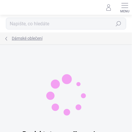
Přejít
na
obsah
Hledat
Dámské oblečení