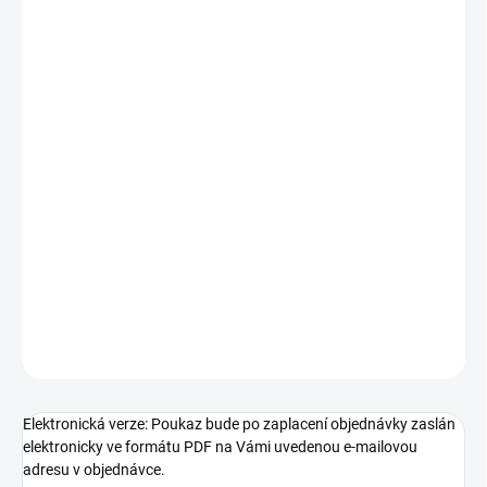
−
+
Přidat do košíku
Nevíte co Vašim blízkým a rodině k Vánocům, narozeninám či
svátku? Udělejte jim radost dárkovým poukazem, který zasíláme
tištěnou nebo elektronickou formou. Každý dárkový poukaz
obsahuje svůj unikátní kód, který je možné uplatnit v košíku
našeho eshopu v kolonce "SLEVOVÝ KUPÓN:" platnost všech
poukazů je půl roku od data vystavení. Lze uplatnit i v kamenném
obchodě.
DETAILNÍ INFORMACE
ZEPTAT SE
HLÍDAT
Elektronická verze: Poukaz bude po zaplacení objednávky zaslán
elektronicky ve formátu PDF na Vámi uvedenou e-mailovou
adresu v objednávce.