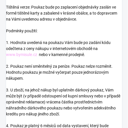
Tištěná verze: Poukaz bude po zaplacení objednávky zaslán ve
formě tištěné karty a zabalené v krásné obálce, a to dopravcem
na Vámi uvedenou adresu v objednávce.
Podmínky použití:
1. Hodnota uvedená na poukazu Vám bude po zadání kódu
odečtena z ceny nákupu v internetovém obchodě na
www.bymisule.cz
nebo v kamenné prodejně.
2. Poukaz není směnitelný za peníze. Poukaz nelze rozměnit.
Hodnotu poukazu je možné vyčerpat pouze jednorázovým
nákupem.
3. U zboží, na jehož nákup byl uplatněn dárkový poukaz, Vám
může být (v případě odstoupení od kupní smlouvy nebo v případě
oprávněné reklamace) vrácena částka prostřednictvím
náhradního dárkového poukazu nebo vytvořením adekvátního
kreditu pro nákup jiného zboží.
4. Poukaz je platný 6 měsíců od data vystavení, který bude