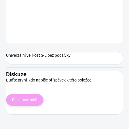
Sako je skvělým kouskem do šatníku každé ženy, která chce
působit upraveně a stylově bez zbytečné námahy.
DETAILNÍ INFORMACE
ZEPTAT SE
HLÍDAT
Univerzální velikost S-L,bez podšívky
Diskuze
Buďte první, kdo napíše příspěvek k této položce.
Přidat komentář