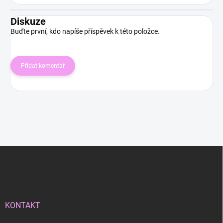
Diskuze
Buďte první, kdo napíše příspěvek k této položce.
Přidat komentář
Z
á
p
a
t
í
KONTAKT