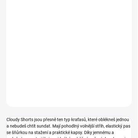
cena:
BARVA
MOŽNOSTI DORUČENÍ
−
+
Přidat do košíku
Lehoučké pohodlné kraťasy s pružným pasem a kapsami. Volnější
střih, příjemný materiál a perfektní basic kousek na léto, který
sladíš úplně se vším.
DETAILNÍ INFORMACE
ZEPTAT SE
HLÍDAT
Cloudy Shorts jsou přesně ten typ kraťasů, které oblékneš jednou
a nebudeš chtít sundat. Mají pohodlný volnější střih, elastický pas
se šňůrkou na stažení a praktické kapsy. Díky jemnému a