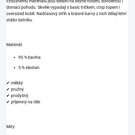
vzdušnému materiálu jsou ideální na běžné nošení, dovolenou i
domácí pohodu. Skvěle vypadají s basic tričkem, crop topem i
oversized košilí. Nadčasový střih a krásné barvy z nich dělají letní
stálici šatníku.
Materiál:
95 % bavlna
5 % elastan
✔ měkký
✔ pružný
✔ prodyšný
✔ příjemný na těle
Míry: