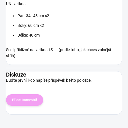
UNI velikost
Pas: 34–48 cm ×2
Boky: 60 cm ×2
Délka: 40 cm
Sedí přibližně na velikosti
S–L
(podle toho, jak chceš volnější
střih).
Diskuze
Buďte první, kdo napíše příspěvek k této položce.
Přidat komentář