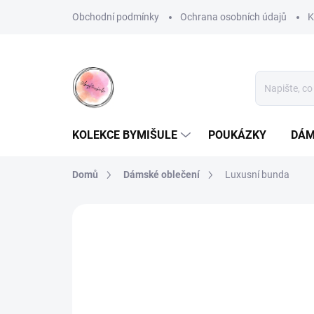
Přejít
Obchodní podmínky
Ochrana osobních údajů
K
na
obsah
KOLEKCE BYMIŠULE
POUKÁZKY
DÁM
Domů
Dámské oblečení
Luxusní bunda
Neohodnoceno
Podrobnosti hodnoce
AKCE