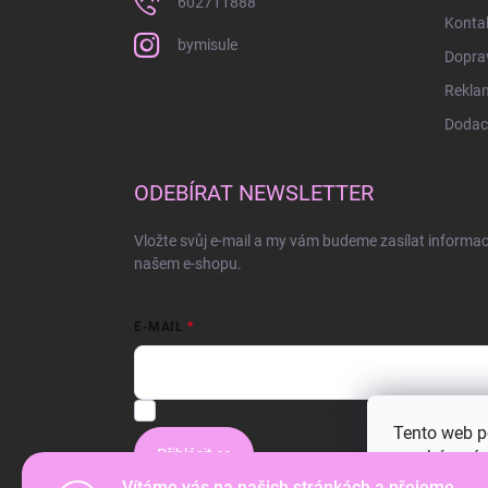
602711888
Konta
bymisule
Doprav
Rekla
Dodací
ODEBÍRAT NEWSLETTER
Vložte svůj e-mail a my vám budeme zasílat informa
našem e-shopu.
E-MAIL
Vložením e-mailu souhlasíte s
podmínkami ochrany os
Tento web p
Přihlásit se
procházením
jejich použí
Vítáme vás na našich stránkách a přejeme