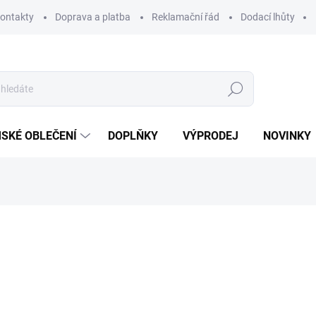
ontakty
Doprava a platba
Reklamační řád
Dodací lhůty
Hledat
SKÉ OBLEČENÍ
DOPLŇKY
VÝPRODEJ
NOVINKY
ní
1 999 Kč
Měrná
ZVOLTE VARIANTU
cena: