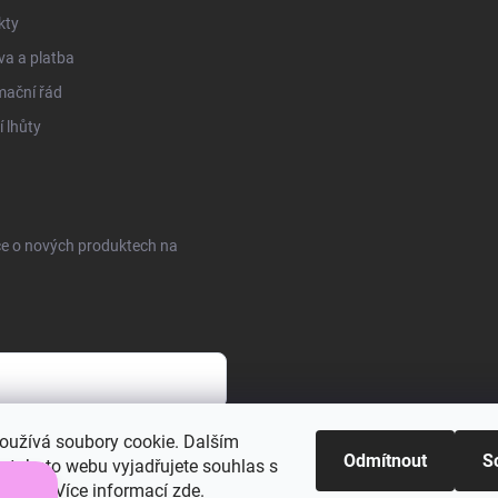
kty
a a platba
mační řád
 lhůty
ce o nových produktech na
obních údajů
oužívá soubory cookie. Dalším
Odmítnout
S
 tohoto webu vyjadřujete souhlas s
váním.. Více informací
zde
.