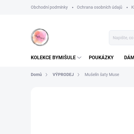
Přejít
Obchodní podmínky
Ochrana osobních údajů
K
na
obsah
KOLEKCE BYMIŠULE
POUKÁZKY
DÁM
Domů
VÝPRODEJ
Mušelín šaty Muse
Neohodnoceno
Podrobnosti hodnoce