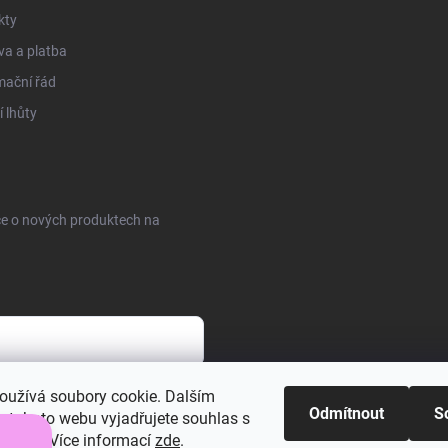
kty
a a platba
mační řád
 lhůty
ce o nových produktech na
obních údajů
oužívá soubory cookie. Dalším
Odmítnout
S
 tohoto webu vyjadřujete souhlas s
váním.. Více informací
zde
.