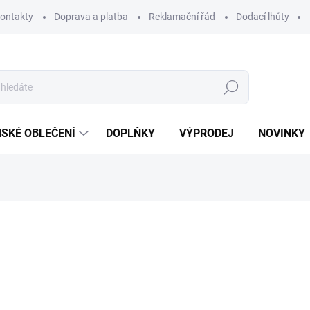
ontakty
Doprava a platba
Reklamační řád
Dodací lhůty
Hledat
SKÉ OBLEČENÍ
DOPLŇKY
VÝPRODEJ
NOVINKY
ní
549 Kč
Měrná
ZVOLTE VARIANTU
cena:
BARVA