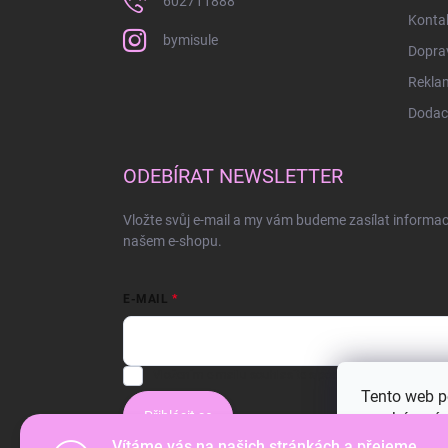
602711888
Konta
bymisule
Doprav
Rekla
Dodací
ODEBÍRAT NEWSLETTER
Vložte svůj e-mail a my vám budeme zasílat informa
našem e-shopu.
E-MAIL
Vložením e-mailu souhlasíte s
podmínkami ochrany os
Tento web p
Přihlásit se
procházením
jejich použí
Vítáme vás na našich stránkách a přejeme