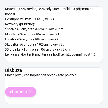
Materiál: 65 % bavlna, 35 % polyester – měkká a příjemná na
nošení.
Dostupné velikosti: S, M, L, XL, XXL.
Rozměry (přibližné):
S: délka 61 cm, prsa 94 cm, rukáv 70 cm
M: délka 63 cm, prsa 96 cm, rukáv 71 cm
L: délka 65 cm, prsa 98 cm, rukáv 72 cm
XL: délka 66 cm, prsa 102 cm, rukáv 73 cm
XXL: délka 71 cm, prsa 106 cm, rukáv 78 cm
Lehká a stylová mikina, která se hodí ke každodenním outfitům.
Diskuze
Buďte první, kdo napíše příspěvek k této položce.
Přidat komentář