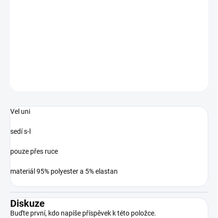
• snadno kombinovatelné
• pohodlný materiál pro celodenní nošení
DETAILNÍ INFORMACE
ZEPTAT SE
HLÍDAT
Vel uni
sedí s-l
pouze přes ruce
materiál 95% polyester a 5% elastan
Diskuze
Buďte první, kdo napíše příspěvek k této položce.