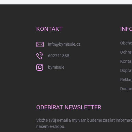
Z
á
p
a
KONTAKT
INF
t
í
Obcho
info
@
bymisule.cz
Ochra
602711888
Konta
bymisule
Doprav
Rekla
Dodací
ODEBÍRAT NEWSLETTER
Vložte svůj e-mail a my vám budeme zasílat informa
našem e-shopu.