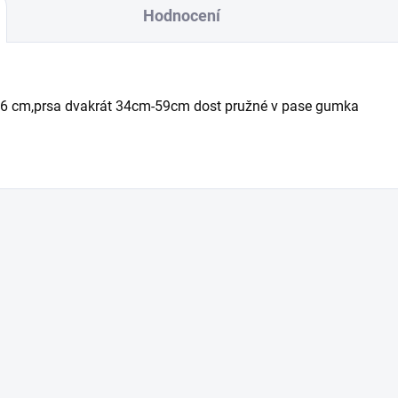
Hodnocení
ka 76 cm,prsa dvakrát 34cm-59cm dost pružné v pase gumka