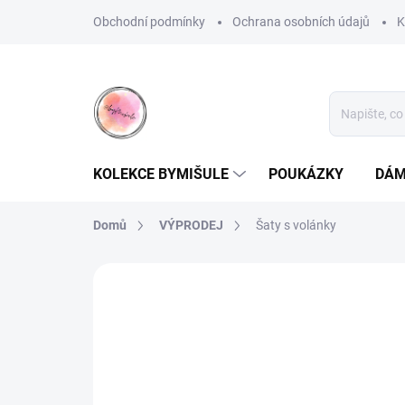
Přejít
Obchodní podmínky
Ochrana osobních údajů
K
na
obsah
KOLEKCE BYMIŠULE
POUKÁZKY
DÁM
Domů
VÝPRODEJ
Šaty s volánky
Neohodnoceno
Podrobnosti hodnoce