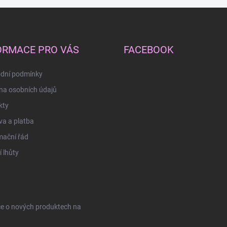
ORMACE PRO VÁS
FACEBOOK
dní podmínky
na osobních údajů
kty
a a platba
mační řád
 lhůty
ce o nových produktech na