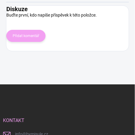
Diskuze
Buďte první, kdo napíše příspěvek k této položce.
Přidat komentář
Z
á
p
a
t
í
KONTAKT
info
@
bymisule.cz