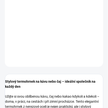
299 Kč
Měrná
IHNED K ODESLÁNÍ
(2 KS)
cena:
MOŽNOSTI
DORUČENÍ
−
+
Přidat do košíku
DETAILNÍ INFORMACE
ZEPTAT SE
HLÍDAT
Stylový termohrnek na kávu nebo čaj – ideální společník na
každý den
Užijte si svou oblíbenou kávu, čaj nebo kakao kdykoli a kdekoli –
doma, v práci, na cestách i při zimní procházce. Tento elegantní
termohrnek z nerezové oceli
je nejen praktický, ale i stylový