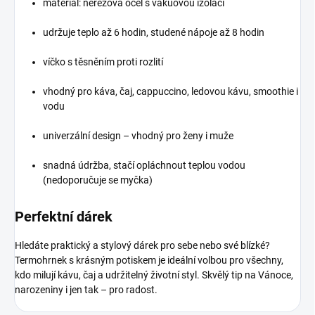
materiál:
nerezová ocel
s vakuovou izolací
udržuje teplo až 6 hodin
, studené nápoje až 8 hodin
víčko s těsněním
proti rozlití
vhodný pro
káva, čaj, cappuccino, ledovou kávu, smoothie i
vodu
univerzální design
– vhodný pro ženy i muže
snadná údržba, stačí opláchnout teplou vodou
(nedoporučuje se myčka)
Perfektní dárek
Hledáte
praktický a stylový dárek
pro sebe nebo své blízké?
Termohrnek s krásným potiskem je ideální volbou pro všechny,
kdo milují kávu, čaj a udržitelný životní styl. Skvělý tip na Vánoce,
narozeniny i jen tak – pro radost.