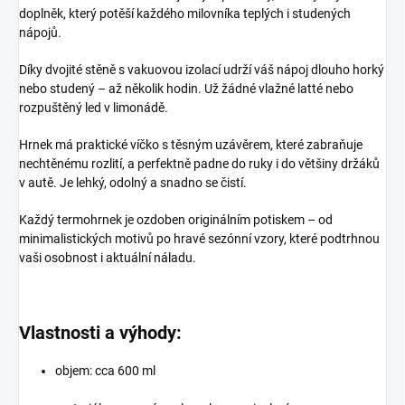
doplněk, který potěší každého milovníka teplých i studených
nápojů.
Díky
dvojité stěně s vakuovou izolací
udrží váš nápoj dlouho horký
nebo studený – až několik hodin. Už žádné vlažné latté nebo
rozpuštěný led v limonádě.
Hrnek má
praktické víčko s těsným uzávěrem
, které zabraňuje
nechtěnému rozlití, a perfektně padne do ruky i do většiny držáků
v autě. Je lehký, odolný a snadno se čistí.
Každý termohrnek je ozdoben originálním potiskem – od
minimalistických motivů po hravé sezónní vzory, které podtrhnou
vaši osobnost i aktuální náladu.
Vlastnosti a výhody:
objem: cca 6
00 ml