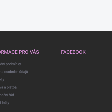
ORMACE PRO VÁS
FACEBOOK
dní podmínky
na osobních údajů
kty
a a platba
mační řád
 lhůty