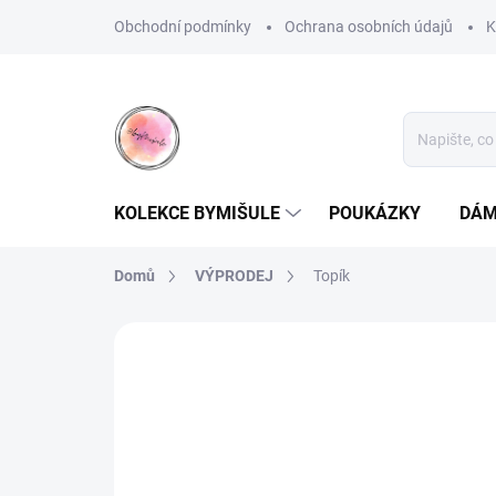
Přejít
Obchodní podmínky
Ochrana osobních údajů
K
na
obsah
KOLEKCE BYMIŠULE
POUKÁZKY
DÁM
Domů
VÝPRODEJ
Topík
Neohodnoceno
Podrobnosti hodnoce