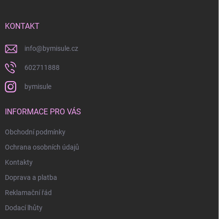
a
t
í
KONTAKT
info
@
bymisule.cz
602711888
bymisule
INFORMACE PRO VÁS
Obchodní podmínky
Ochrana osobních údajů
Kontakty
Doprava a platba
Reklamační řád
Dodací lhůty