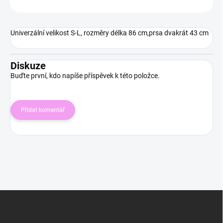
ZEPTAT SE
HLÍDAT
Univerzální velikost S-L, rozměry délka 86 cm,prsa dvakrát 43 cm
Diskuze
Buďte první, kdo napíše příspěvek k této položce.
Přidat komentář
Z
á
p